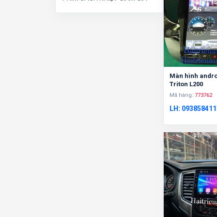
Màn hình andro
Triton L200
Mã hàng:
773762
LH: 093858411