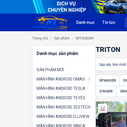
Danh mục
Tin tức
Trang chủ
Sản phẩm
MITSUBISHI
TRITON
Danh mục sản phẩm
Sắp xếp: Mới nhấ
SẢN PHẨM MỚI
MÀN HÌNH ANDROID OMAS
XPANDER
D
MÀN HÌNH ANDROID TESLA
ZINGER
GRA
MÀN HÌNH ANDROID TEYES
MÀN HÌNH ANDROID ZESTECH
MÀN HÌNH ANDROID ELLIVIEW
MÀN HÌNH ANDROID WINCA