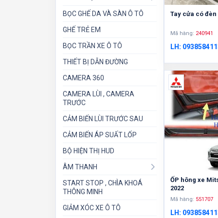
BỌC GHẾ DA VÀ SÀN Ô TÔ
Tay cửa có đèn 
GHẾ TRẺ EM
Mã hàng:
240941
BỌC TRẦN XE Ô TÔ
LH: 093858411
THIẾT BỊ DẪN ĐƯỜNG
CAMERA 360
CAMERA LÙI , CAMERA
TRƯỚC
CẢM BIẾN LÙI TRƯỚC SAU
CẢM BIẾN ÁP SUẤT LỐP
BỘ HIỆN THỊ HUD
ÂM THANH
ỐP hông xe Mits
START STOP , CHÌA KHOÁ
2022
THÔNG MINH
Mã hàng:
551707
GIẢM XÓC XE Ô TÔ
LH: 093858411