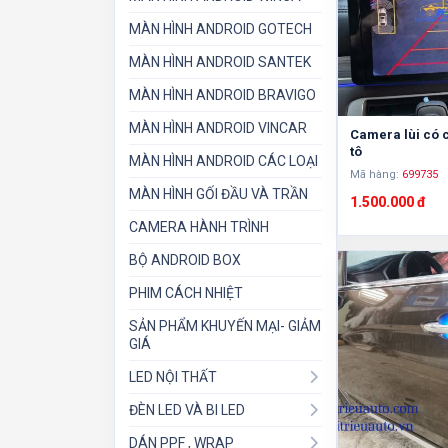
MÀN HÌNH ANDROID GOTECH
MÀN HÌNH ANDROID SANTEK
MÀN HÌNH ANDROID BRAVIGO
MÀN HÌNH ANDROID VINCAR
Camera lùi có 
tô
MÀN HÌNH ANDROID CÁC LOẠI
Mã hàng:
699735
MÀN HÌNH GỐI ĐẦU VÀ TRẦN
1.500.000 đ
CAMERA HÀNH TRÌNH
BỘ ANDROID BOX
PHIM CÁCH NHIỆT
SẢN PHẨM KHUYẾN MẠI- GIẢM
GIÁ
LED NỘI THẤT
ĐÈN LED VÀ BI LED
DÁN PPF , WRAP