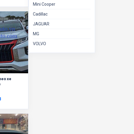
Mini Cooper
Cadillac
JAGUAR
MG
VOLVO
theo xe
n
3