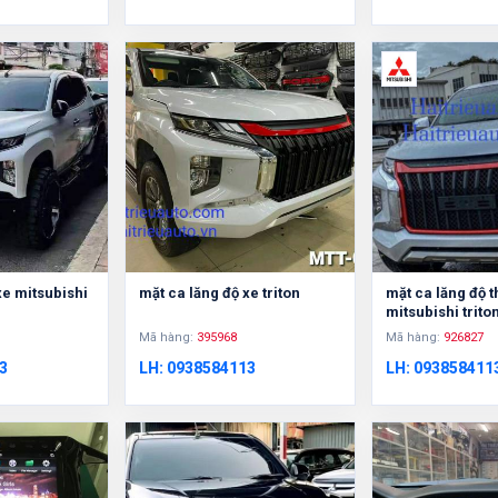
xe mitsubishi
mặt ca lăng độ xe triton
mặt ca lăng độ 
mitsubishi trito
Mã hàng:
395968
Mã hàng:
926827
3
LH: 0938584113
LH: 093858411