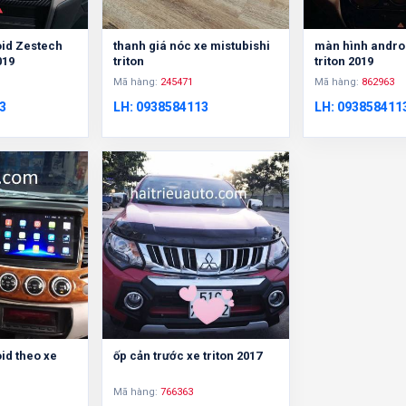
id Zestech
thanh giá nóc xe mistubishi
màn hình androi
019
triton
triton 2019
Mã hàng:
245471
Mã hàng:
862963
3
LH: 0938584113
LH: 093858411
id theo xe
ốp cản trước xe triton 2017
Mã hàng:
766363