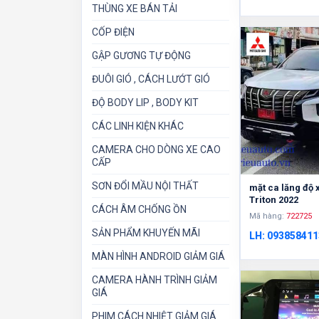
THÙNG XE BÁN TẢI
CỐP ĐIỆN
GẬP GƯƠNG TỰ ĐỘNG
ĐUÔI GIÓ , CÁCH LƯỚT GIÓ
ĐỘ BODY LIP , BODY KIT
CÁC LINH KIỆN KHÁC
CAMERA CHO DÒNG XE CAO
CẤP
SƠN ĐỔI MẦU NỘI THẤT
mặt ca lăng độ 
Triton 2022
CÁCH ÂM CHỐNG ỒN
Mã hàng:
722725
SẢN PHẨM KHUYẾN MÃI
LH: 093858411
MÀN HÌNH ANDROID GIẢM GIÁ
CAMERA HÀNH TRÌNH GIẢM
GIÁ
PHIM CÁCH NHIỆT GIẢM GIÁ