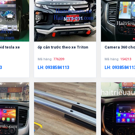
id tesla xe
ốp cản trước theo xe Triton
Camera 360 cho 
Mã hàng:
776209
Mã hàng:
154213
3
LH: 0938584113
LH: 093858411