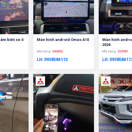
cảm biến xe ô
Màn hình android Omas A10
Màn hình androi
2024
Mã hàng:
546856
Mã hàng:
553481
LH: 0938584113
LH: 093858411