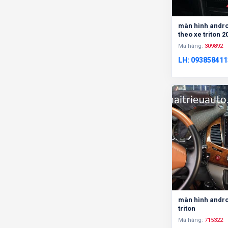
màn hình andro
theo xe triton 2
Mã hàng:
309892
LH: 093858411
màn hình andro
triton
Mã hàng:
715322