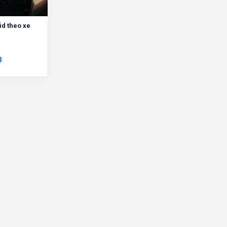
d theo xe
3