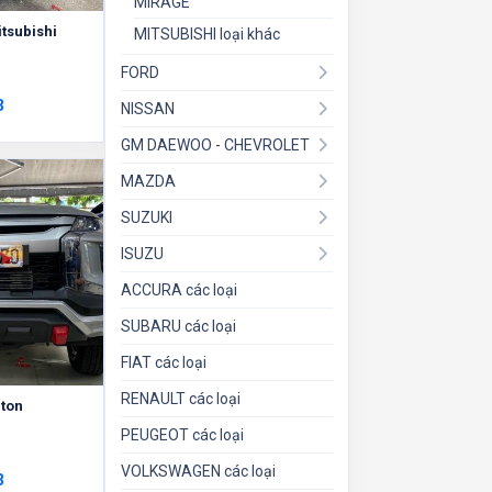
MIRAGE
itsubishi
MITSUBISHI loại khác
FORD
3
NISSAN
GM DAEWOO - CHEVROLET
MAZDA
SUZUKI
ISUZU
ACCURA các loại
SUBARU các loại
FIAT các loại
RENAULT các loại
iton
PEUGEOT các loại
VOLKSWAGEN các loại
3