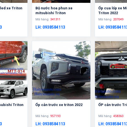
led xe Triton
Bộ nước hoa phun xe
Ốp cua lốp xe M
mitsubishi Triton
Triton 2022
Mã hàng:
341311
Mã hàng:
207049
3
LH: 0938584113
LH: 093858411
ubishi Triton
Ốp cản trước xe triton 2022
ỐP cản trước Tr
Mã hàng:
957193
Mã hàng:
458360
3
LH: 0938584113
LH: 093858411