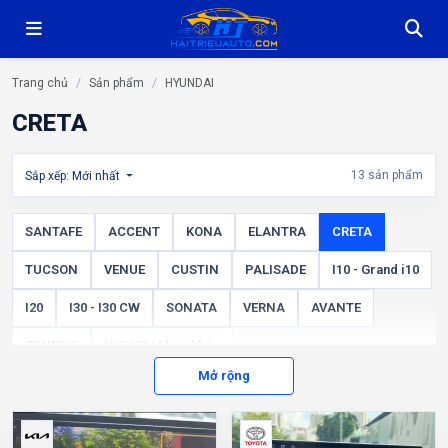
Trang chủ
Sản phẩm
HYUNDAI
CRETA
13 sản phẩm
Sắp xếp: Mới nhất
SANTAFE
ACCENT
KONA
ELANTRA
CRETA
TUCSON
VENUE
CUSTIN
PALISADE
I10 - Grand i10
I20
I30 - I30 CW
SONATA
VERNA
AVANTE
GENESIS
HYUNDAI loại khác
Mở rộng