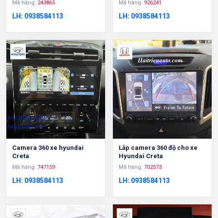
Mã hàng:
243865
Mã hàng:
926241
LH: 0938584113
LH: 0938584113
Camera 360 xe hyundai
Lắp camera 360 độ cho xe
Creta
Hyundai Creta
Mã hàng:
747159
Mã hàng:
702573
LH: 0938584113
LH: 0938584113