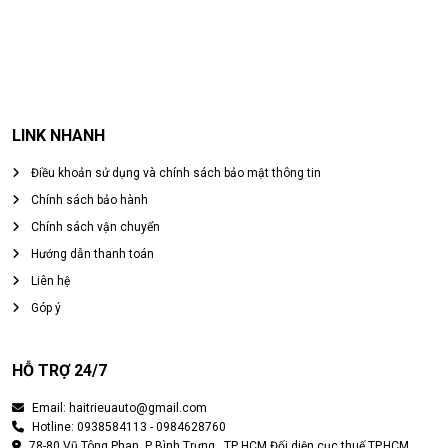
LINK NHANH
Điều khoản sử dụng và chính sách bảo mật thông tin
Chính sách bảo hành
Chính sách vận chuyển
Hướng dẫn thanh toán
Liên hệ
Góp ý
HỖ TRỢ 24/7
Email: haitrieuauto@gmail.com
Hotline: 0938584113 - 0984628760
78-80 Vũ Tông Phan, P Bình Trưng , TP HCM Đối diện cục thuế TP.HCM