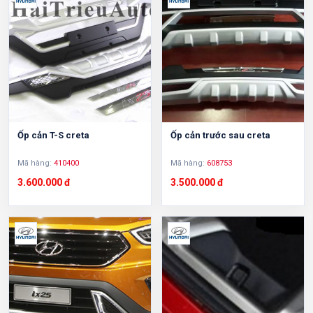
Ốp cản T-S creta
Ốp cản trước sau creta
Mã hàng:
410400
Mã hàng:
608753
3.600.000 đ
3.500.000 đ