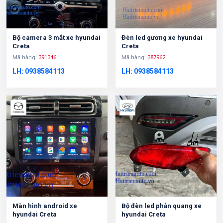
Bộ camera 3 mắt xe hyundai
Đèn led gương xe hyundai
Creta
Creta
Mã hàng:
391346
Mã hàng:
387962
LH: 0938584113
LH: 0938584113
Màn hình android xe
Bộ đèn led phản quang xe
hyundai Creta
hyundai Creta