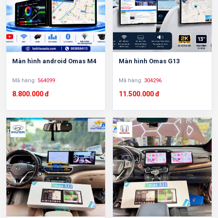
Màn hình android Omas M4
Màn hình Omas G13
Mã hàng:
564099
Mã hàng:
304296
8.800.000 đ
11.500.000 đ