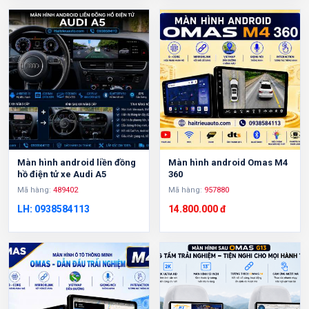
Màn hình android liền đồng
Màn hình android Omas M4
hồ điện tử xe Audi A5
360
Mã hàng:
489402
Mã hàng:
957880
LH: 0938584113
14.800.000 đ