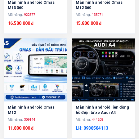
Màn hình android Omas
Màn hình android Omas
M13 360
M12 360
Mã hàng:
922577
Mã hàng:
135071
16.500.000 đ
15.800.000 đ
Màn hình android Omas
Màn hình android liền đồng
M12
hồ điện tử xe Audi A4
Mã hàng:
309144
Mã hàng:
444208
11.800.000 đ
LH: 0938584113