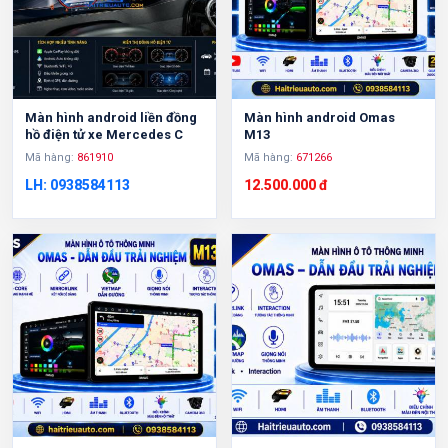
Màn hình android liền đồng
Màn hình android Omas
hồ điện tử xe Mercedes C
M13
Mã hàng:
861910
Mã hàng:
671266
LH: 0938584113
12.500.000 đ