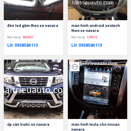
đèn led gầm theo xe navara
màn hình android zestech
theo xe navara
Mã hàng:
965507
Mã hàng:
129572
LH: 0938584113
LH: 0938584113
ốp cản trước xe navara
màn hình tesla cho nissan
navara