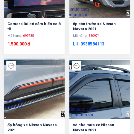
Camera lùi có cảm biến xe ô
ốp cản trước xe Nissan
tô
Navara 2021
Mã hàng:
699735
Mã hàng:
360974
1.500.000 đ
LH: 0938584113
ốp hông xe Nissan Navara
vè che mưa xe Nissan
2021
Navara 2021