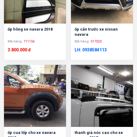
ốp hông xe navara 2018
ốp cản trước xe nissan
navara
Mã hàng:
711156
Mã hàng:
517023
3.800.000 đ
LH: 0938584113
ốp cua lốp cho xe navara
thanh giá nóc cao cho xe