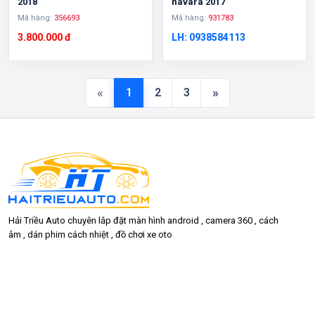
2018
navara 2017
Mã hàng:
356693
Mã hàng:
931783
3.800.000 đ
LH: 0938584113
«
»
1
2
3
Hải Triều Auto chuyên lắp đặt màn hình android , camera 360 , cách
âm , dán phim cách nhiệt , đồ chơi xe oto