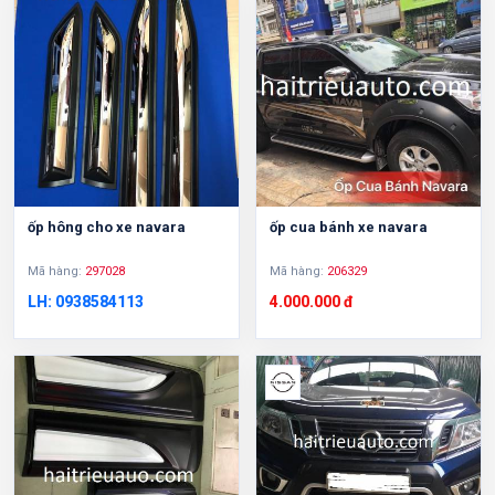
ốp hông cho xe navara
ốp cua bánh xe navara
Mã hàng:
297028
Mã hàng:
206329
LH: 0938584113
4.000.000 đ