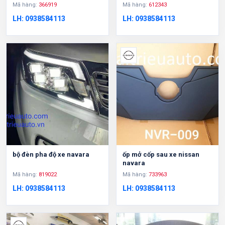
Mã hàng:
366919
Mã hàng:
612343
LH: 0938584113
LH: 0938584113
bộ đèn pha độ xe navara
ốp mở cốp sau xe nissan
navara
Mã hàng:
819022
Mã hàng:
733963
LH: 0938584113
LH: 0938584113