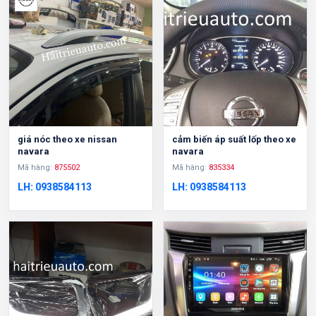
giá nóc theo xe nissan
cảm biến áp suất lốp theo xe
navara
navara
Mã hàng:
875502
Mã hàng:
835334
LH: 0938584113
LH: 0938584113