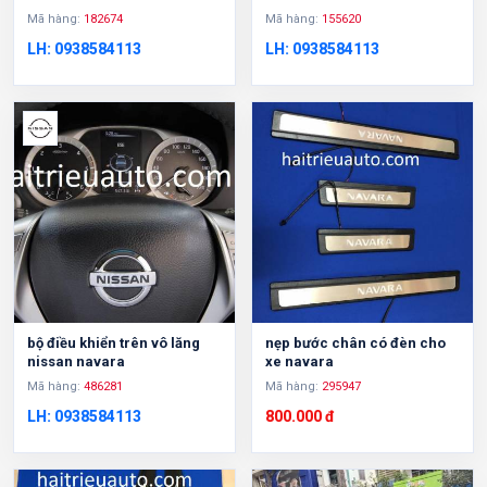
Mã hàng:
182674
Mã hàng:
155620
LH: 0938584113
LH: 0938584113
bộ điều khiển trên vô lăng
nẹp bước chân có đèn cho
nissan navara
xe navara
Mã hàng:
486281
Mã hàng:
295947
LH: 0938584113
800.000 đ