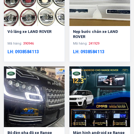
Vô lăng xe LAND ROVER
Nẹp bước chân xe LAND
ROVER
Mã hàng:
390946
Mã hàng:
241929
LH: 0938584113
LH: 0938584113
Bộ đèn pha độ xe Range
Màn hình android xe Range