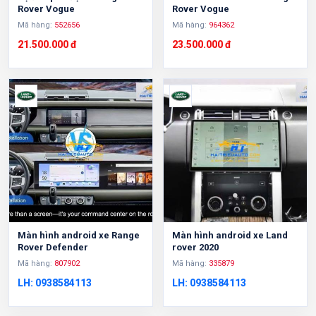
Rover Vogue
Rover Vogue
Mã hàng:
552656
Mã hàng:
964362
21.500.000 đ
23.500.000 đ
Màn hình android xe Range
Màn hình android xe Land
Rover Defender
rover 2020
Mã hàng:
807902
Mã hàng:
335879
LH: 0938584113
LH: 0938584113