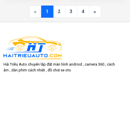
«
»
1
2
3
4
Hải Triều Auto chuyên lắp đặt màn hình android , camera 360 , cách
âm , dán phim cách nhiệt , đồ chơi xe oto