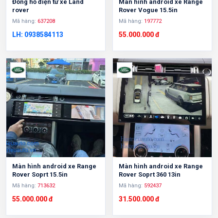
Đồng hồ điện tử xe Land
Màn hình android xe Range
rover
Rover Vogue 15.5in
Mã hàng:
637208
Mã hàng:
197772
LH: 0938584113
55.000.000 đ
Màn hình android xe Range
Màn hình android xe Range
Rover Soprt 15.5in
Rover Soprt 360 13in
Mã hàng:
713632
Mã hàng:
592437
55.000.000 đ
31.500.000 đ