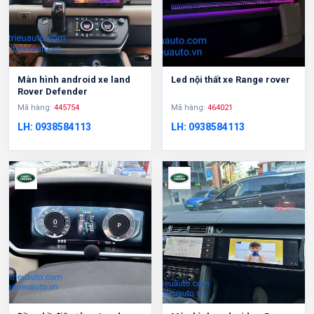
Màn hình android xe land
Led nội thất xe Range rover
Rover Defender
Mã hàng:
445754
Mã hàng:
464021
LH: 0938584113
LH: 0938584113