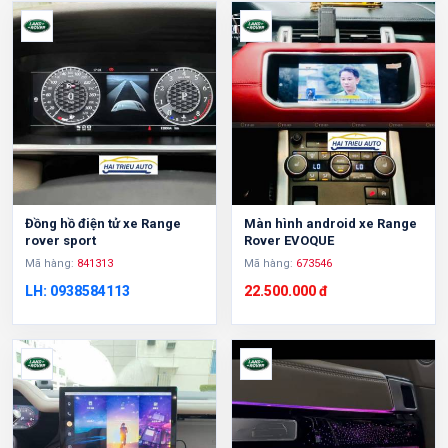
Đồng hồ điện tử xe Range
Màn hình android xe Range
rover sport
Rover EVOQUE
Mã hàng:
841313
Mã hàng:
673546
LH: 0938584113
22.500.000 đ