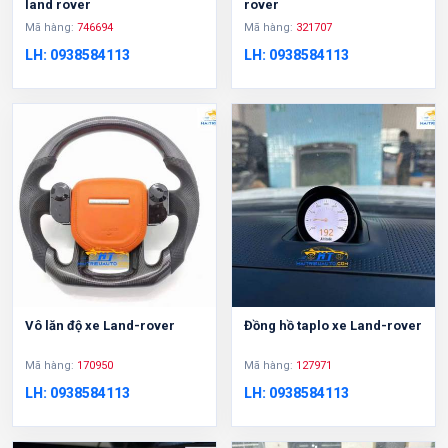
land rover
rover
Mã hàng:
746694
Mã hàng:
321707
LH: 0938584113
LH: 0938584113
Vô lăn độ xe Land-rover
Đồng hồ taplo xe Land-rover
Mã hàng:
170950
Mã hàng:
127971
LH: 0938584113
LH: 0938584113