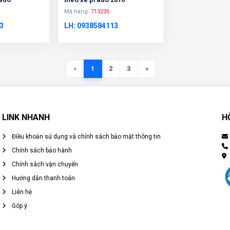
Mã hàng:
713235
3
LH: 0938584113
«
1
2
3
»
LINK NHANH
H
Điều khoản sử dụng và chính sách bảo mật thông tin
Chính sách bảo hành
Chính sách vận chuyển
Hướng dẫn thanh toán
Liên hệ
Góp ý