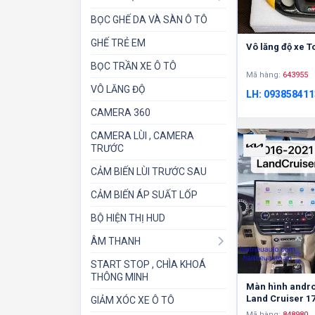
BỌC GHẾ DA VÀ SÀN Ô TÔ
GHẾ TRẺ EM
Vô lăng độ xe T
BỌC TRẦN XE Ô TÔ
Mã hàng:
643955
VÔ LĂNG ĐỘ
LH: 093858411
CAMERA 360
CAMERA LÙI , CAMERA
TRƯỚC
CẢM BIẾN LÙI TRƯỚC SAU
CẢM BIẾN ÁP SUẤT LỐP
BỘ HIỆN THỊ HUD
ÂM THANH
START STOP , CHÌA KHOÁ
THÔNG MINH
Màn hình andro
Land Cruiser 1
GIẢM XÓC XE Ô TÔ
Mã hàng:
848980