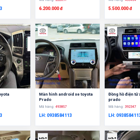
3
6.200.000 đ
5.500.000 đ
oyota
Màn hình android xe toyota
Đồng hồ điện tử 
Prado
prado
Mã hàng:
493857
Mã hàng:
392347
3
LH: 0938584113
LH: 093858411