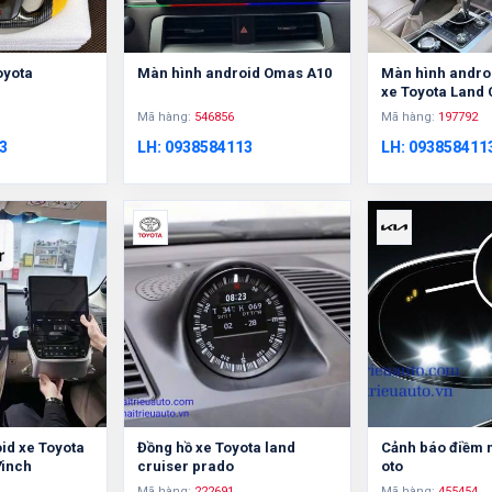
oyota
Màn hình android Omas A10
Màn hình andro
xe Toyota Land 
Mã hàng:
546856
Mã hàng:
197792
3
LH: 0938584113
LH: 093858411
id xe Toyota
Đồng hồ xe Toyota land
Cảnh báo điềm 
7inch
cruiser prado
oto
Mã hàng:
222691
Mã hàng:
455454