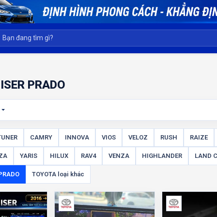
ISER PRADO
t
TUNER
CAMRY
INNOVA
VIOS
VELOZ
RUSH
RAIZE
ZA
YARIS
HILUX
RAV4
VENZA
HIGHLANDER
LAND C
 PRADO
TOYOTA loại khác