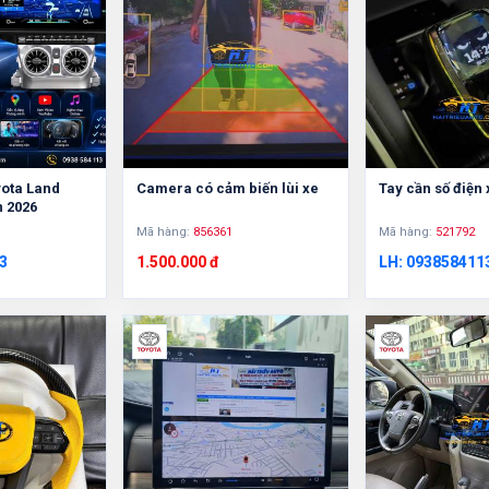
yota Land
Camera có cảm biến lùi xe
Tay cần số điện
n 2026
Mã hàng:
856361
Mã hàng:
521792
3
1.500.000 đ
LH: 093858411