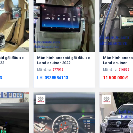
id gối đầu xe
Màn hình android gối đầu xe
Màn hình androi
022
Land cruiser 2022
Land cruiser
Mã hàng:
577019
Mã hàng:
616835
3
LH: 0938584113
11.500.000 đ