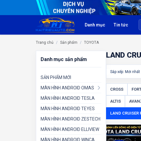
Danh mục
Tin tức
Trang chủ
Sản phẩm
TOYOTA
LAND CRU
Danh mục sản phẩm
Sắp xếp: Mới nhấ
SẢN PHẨM MỚI
MÀN HÌNH ANDROID OMAS
CROSS
FOR
MÀN HÌNH ANDROID TESLA
ALTIS
AVAN
MÀN HÌNH ANDROID TEYES
LAND CRUISER
MÀN HÌNH ANDROID ZESTECH
MÀN HÌNH ANDROID ELLIVIEW
MÀN HÌNH ANDROID WINCA