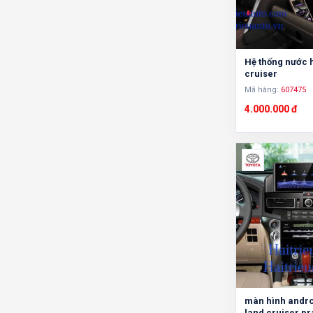
Hệ thống nước 
cruiser
Mã hàng:
607475
4.000.000 đ
màn hình andro
land cruiser p