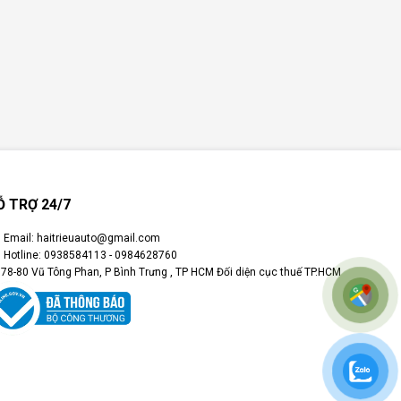
Ỗ TRỢ 24/7
Email: haitrieuauto@gmail.com
Hotline: 0938584113 - 0984628760
78-80 Vũ Tông Phan, P Bình Trưng , TP HCM Đối diện cục thuế TP.HCM