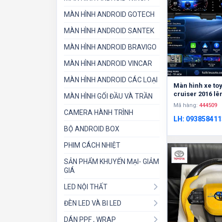
MÀN HÌNH ANDROID GOTECH
MÀN HÌNH ANDROID SANTEK
MÀN HÌNH ANDROID BRAVIGO
MÀN HÌNH ANDROID VINCAR
MÀN HÌNH ANDROID CÁC LOẠI
Màn hình xe to
cruiser 2016 lê
MÀN HÌNH GỐI ĐẦU VÀ TRẦN
Mã hàng:
444509
CAMERA HÀNH TRÌNH
LH: 093858411
BỘ ANDROID BOX
PHIM CÁCH NHIỆT
SẢN PHẨM KHUYẾN MẠI- GIẢM
GIÁ
LED NỘI THẤT
ĐÈN LED VÀ BI LED
DÁN PPF , WRAP