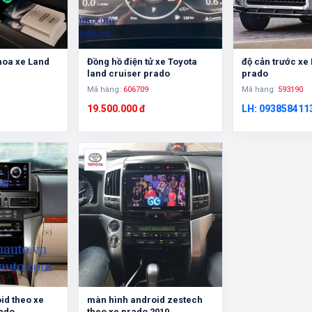
hoa xe Land
Đồng hồ điện tử xe Toyota
độ cản trước xe
land cruiser prado
prado
Mã hàng:
606709
Mã hàng:
593190
19.500.000 đ
LH: 093858411
id theo xe
màn hình android zestech
rado
theo xe prado 2010