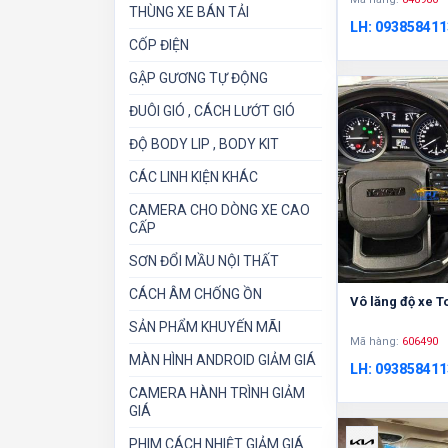
THÙNG XE BÁN TẢI
LH: 093858411
CỐP ĐIỆN
GẬP GƯƠNG TỰ ĐỘNG
ĐUÔI GIÓ , CÁCH LƯỚT GIÓ
ĐỘ BODY LIP , BODY KIT
CÁC LINH KIỆN KHÁC
CAMERA CHO DÒNG XE CAO
CẤP
SƠN ĐỔI MẦU NỘI THẤT
CÁCH ÂM CHỐNG ỒN
Vô lăng độ xe T
SẢN PHẨM KHUYẾN MÃI
Mã hàng:
606490
MÀN HÌNH ANDROID GIẢM GIÁ
LH: 093858411
CAMERA HÀNH TRÌNH GIẢM
GIÁ
PHIM CÁCH NHIỆT GIẢM GIÁ