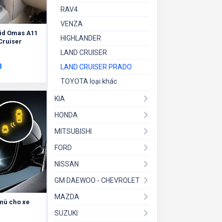
RAV4
VENZA
id Omas A11
HIGHLANDER
Cruiser
LAND CRUISER
3
LAND CRUISER PRADO
TOYOTA loại khác
KIA
HONDA
MITSUBISHI
FORD
NISSAN
GM DAEWOO - CHEVROLET
MAZDA
mù cho xe
SUZUKI