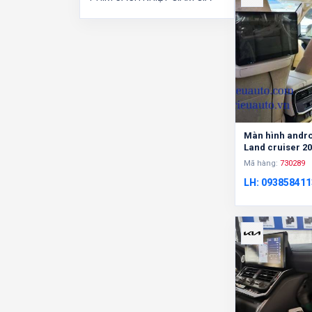
Màn hình andro
Land cruiser 2
Mã hàng:
730289
LH: 093858411