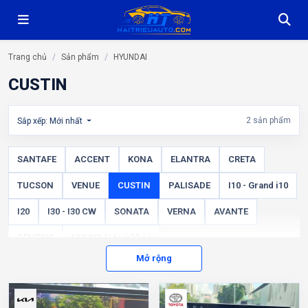
Trang chủ
Sản phẩm
HYUNDAI
CUSTIN
2 sản phẩm
Sắp xếp: Mới nhất
SANTAFE
ACCENT
KONA
ELANTRA
CRETA
TUCSON
VENUE
CUSTIN
PALISADE
I10 - Grand i10
I20
I30 - I30 CW
SONATA
VERNA
AVANTE
GENESIS
HYUNDAI loại khác
Mở rộng