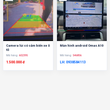
Camera lùi có cảm biến xe ô
Màn hình android Omas A10
tô
Mã hàng:
602395
Mã hàng:
546856
1.500.000 đ
LH: 0938584113