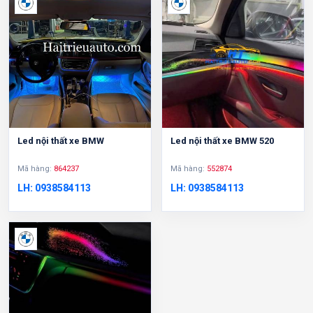
Led nội thất xe BMW
Led nội thất xe BMW 520
Mã hàng:
864237
Mã hàng:
552874
LH: 0938584113
LH: 0938584113