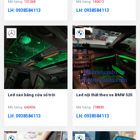
Mã hàng:
151268
Mã hàng:
140612
LH: 0938584113
LH: 0938584113
Led sao băng cửa sổ trời
Led nội thất theo xe BMW 520
Mã hàng:
640456
Mã hàng:
778830
LH: 0938584113
LH: 0938584113