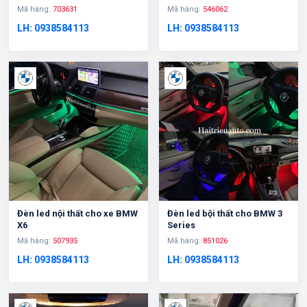
Mã hàng:
703631
Mã hàng:
546062
LH: 0938584113
LH: 0938584113
Đèn led nội thất cho xe BMW
Đèn led bội thất cho BMW 3
X6
Series
Mã hàng:
507935
Mã hàng:
851026
LH: 0938584113
LH: 0938584113