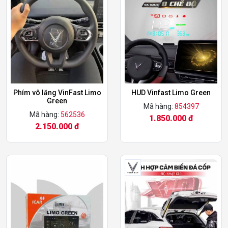
Phím vô lăng VinFast Limo
HUD Vinfast Limo Green
Green
Mã hàng:
854397
Mã hàng:
562536
1.850.000 đ
2.150.000 đ