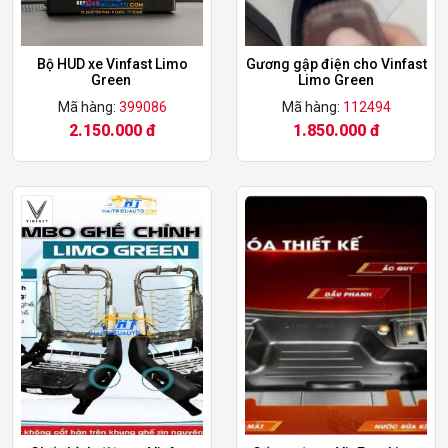
Bộ HUD xe Vinfast Limo
Gương gập điện cho Vinfast
Green
Limo Green
Mã hàng:
399086
Mã hàng:
112494
2.150.000 đ
1.850.000 đ