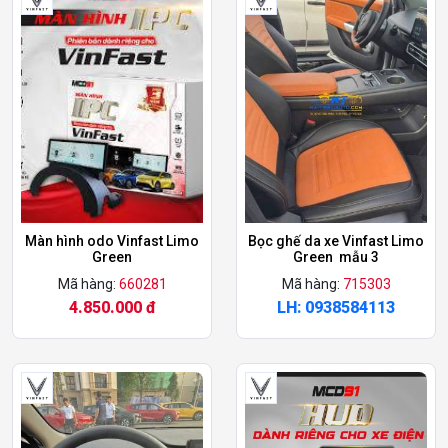
Màn hình odo Vinfast Limo
Bọc ghế da xe Vinfast Limo
Green
Green mẫu 3
Mã hàng:
660281
Mã hàng:
715303
4.850.000 đ
LH: 0938584113