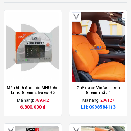
Màn hình Android MHU cho
Ghế da xe Vinfast Limo
Limo Green Elliview H5
Green mẫu 1
Mã hàng:
789342
Mã hàng:
206127
6.800.000 đ
LH: 0938584113