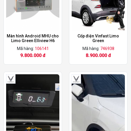
Màn hình Android MHU cho
Cốp điện Vinfast Limo
Limo Green Elliview H6
Green
Mã hàng:
106141
Mã hàng:
746938
9.800.000 đ
8.900.000 đ